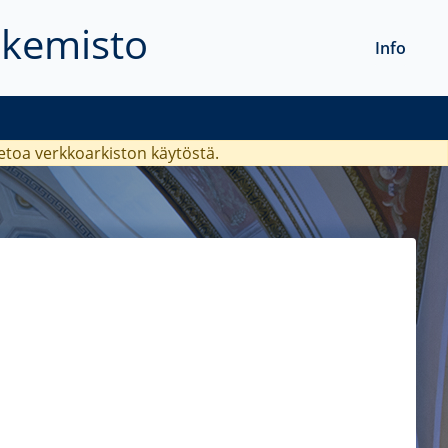
akemisto
Info
ietoa verkkoarkiston käytöstä.