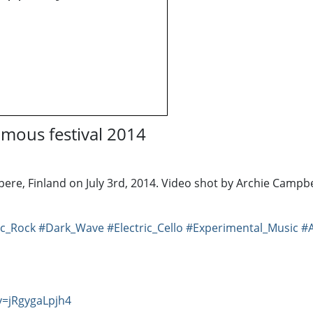
mous festival 2014
mpere, Finland on July 3rd, 2014. Video shot by Archie Camp
c_Rock
#Dark_Wave
#Electric_Cello
#Experimental_Music
#A
v=jRgygaLpjh4