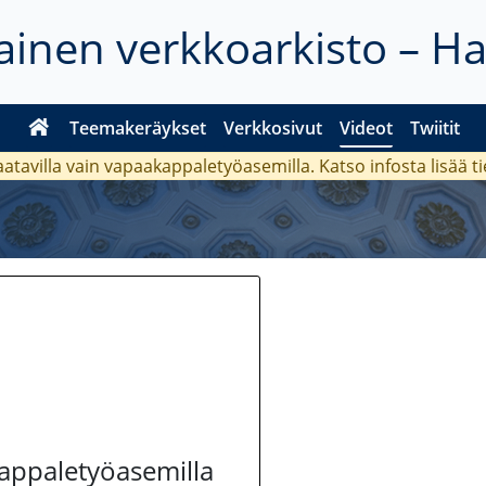
inen verkkoarkisto – H
Teemakeräykset
Verkkosivut
Videot
Twiitit
aatavilla vain vapaakappaletyöasemilla. Katso
infosta
lisää t
kappaletyöasemilla