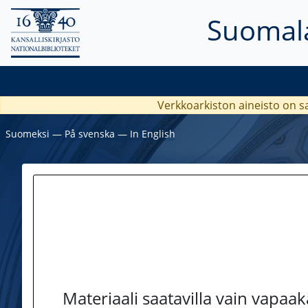
Suomala
Verkkoarkiston aineisto on s
Suomeksi
―
På svenska
―
In English
Materiaali saatavilla vain vapaa