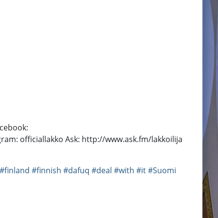
acebook:
: officiallakko Ask: http://www.ask.fm/lakkoilija
#finland
#finnish
#dafuq
#deal
#with
#it
#Suomi