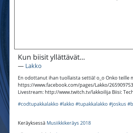
Kun biisit yllättävät...
―
Lakko
En odottanut ihan tuollaista settiä! o_o Onko tei
https://www.facebook.com/pages/Lakko/265909753527
Livestream: http://www.twitch.tv/lakkoilija Biisi: 
#codtupakkalakko
#lakko
#tupakkalakko
#joskus
#b
Keräyksessä
Musiikkikeräys 2018