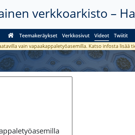
inen verkkoarkisto – H
Teemakeräykset
Verkkosivut
Videot
Twiitit
aatavilla vain vapaakappaletyöasemilla. Katso
infosta
lisää t
kappaletyöasemilla