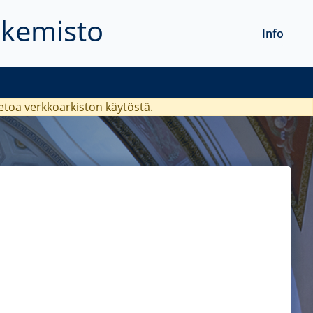
akemisto
Info
ietoa verkkoarkiston käytöstä.