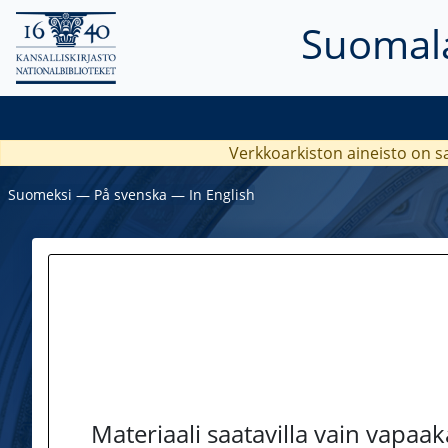
Suomala
Verkkoarkiston aineisto on s
Suomeksi
―
På svenska
―
In English
Materiaali saatavilla vain vapaa