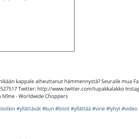
lle mikään kappale aiheuttanut hämmennystä? Seuraile mua F
517 Twitter: http://www.twitter.com/tupakkalakko Instagram
Tech N9ne - Worldwide Choppers
iisitkin
#yllättävät
#kun
#biisit
#yllättää
#vine
#lyhyt
#video