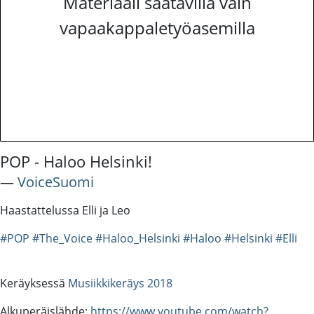
Materiaali saatavilla vain
vapaakappaletyöasemilla
POP - Haloo Helsinki!
―
VoiceSuomi
Haastattelussa Elli ja Leo
#POP
#The_Voice
#Haloo_Helsinki
#Haloo
#Helsinki
#Elli
Keräyksessä
Musiikkikeräys 2018
Alkuperäislähde:
https://www.youtube.com/watch?