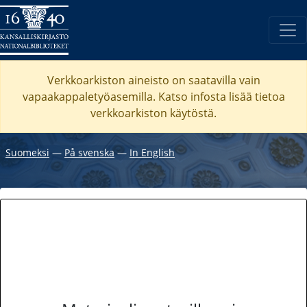
Verkkoarkiston aineisto on saatavilla vain
vapaakappaletyöasemilla. Katso
infosta
lisää tietoa
verkkoarkiston käytöstä.
Suomeksi
―
På svenska
―
In English