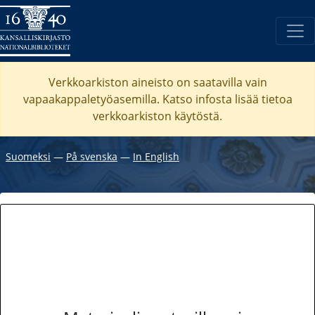
Verkkoarkiston aineisto on saatavilla vain
vapaakappaletyöasemilla. Katso
infosta
lisää tietoa
verkkoarkiston käytöstä.
Suomeksi
―
På svenska
―
In English