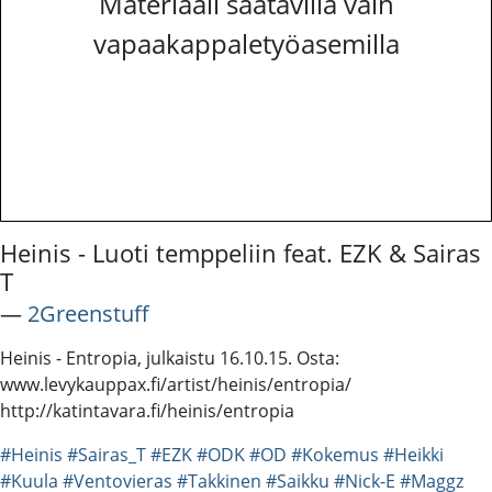
Materiaali saatavilla vain
vapaakappaletyöasemilla
Heinis - Luoti temppeliin feat. EZK & Sairas
T
―
2Greenstuff
Heinis - Entropia, julkaistu 16.10.15. Osta:
www.levykauppax.fi/artist/heinis/entropia/
http://katintavara.fi/heinis/entropia
#Heinis
#Sairas_T
#EZK
#ODK
#OD
#Kokemus
#Heikki
#Kuula
#Ventovieras
#Takkinen
#Saikku
#Nick-E
#Maggz