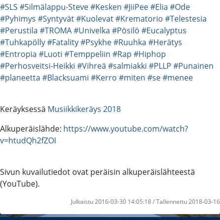
#SLS
#Silmälappu-Steve
#Kesken
#JiiPee
#Elia
#Ode
#Pyhimys
#Syntyvät
#Kuolevat
#Krematorio
#Telestesia
#Perustila
#TROMA
#Univelka
#Pösilö
#Eucalyptus
#Tuhkapölly
#Fatality
#Psykhe
#Ruuhka
#Herätys
#Entropia
#Luoti
#Temppeliin
#Rap
#Hiphop
#Perhosveitsi-Heikki
#Vihreä
#salmiakki
#PLLP
#Punainen
#planeetta
#Blacksuami
#Kerro
#miten
#se
#menee
Keräyksessä
Musiikkikeräys 2018
Alkuperäislähde:
https://www.youtube.com/watch?
v=htudQh2fZOI
Sivun kuvailutiedot ovat peräisin alkuperäislähteestä
(YouTube).
Julkaistu 2016-03-30 14:05:18 / Tallennettu 2018-03-16