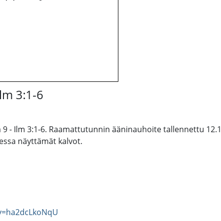
lm 3:1-6
a 9 - Ilm 3:1-6. Raamattutunnin ääninauhoite tallennettu 1
dessa näyttämät kalvot.
?v=ha2dcLkoNqU