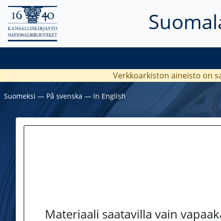
Suomala
Verkkoarkiston aineisto on s
Suomeksi
―
På svenska
―
In English
Materiaali saatavilla vain vapaa