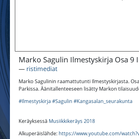
Marko Sagulin Ilmestyskirja Osa 9 I
―
ristimediat
Marko Sagulinin raamattutunti Ilmestyskirjasta. Os
Parkissa. Äänitallenteeseen lisätty Markon tilaisuu
#Ilmestyskirja
#Sagulin
#Kangasalan_seurakunta
Keräyksessä
Musiikkikeräys 2018
Alkuperäislähde:
https://www.youtube.com/watch