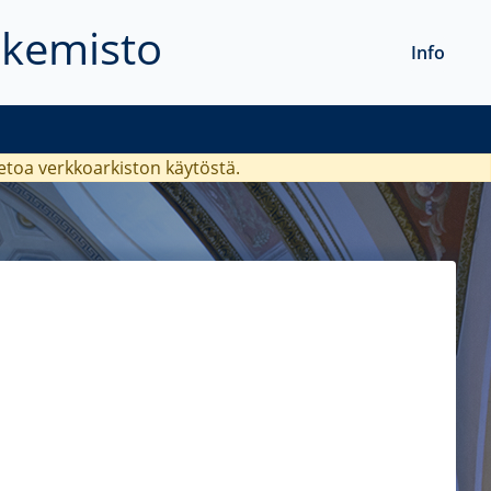
akemisto
Info
ietoa verkkoarkiston käytöstä.