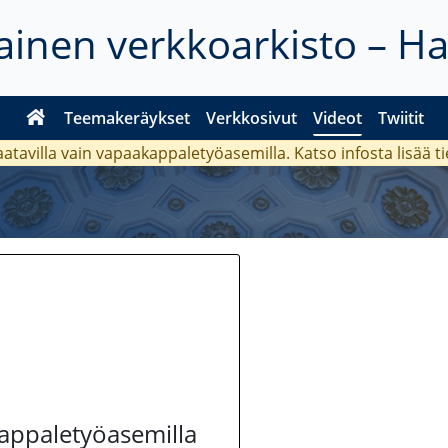
inen verkkoarkisto – H
Teemakeräykset
Verkkosivut
Videot
Twiitit
aatavilla vain vapaakappaletyöasemilla. Katso
infosta
lisää t
kappaletyöasemilla