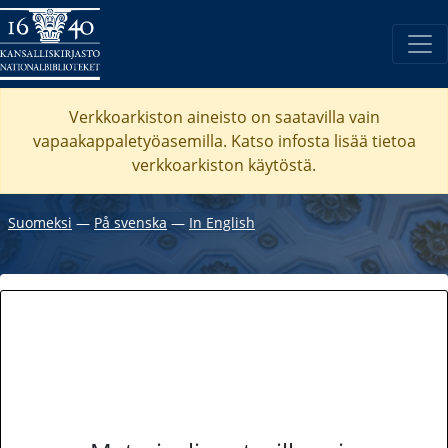
Verkkoarkiston aineisto on saatavilla vain
vapaakappaletyöasemilla. Katso
infosta
lisää tietoa
verkkoarkiston käytöstä.
Suomeksi
―
På svenska
―
In English