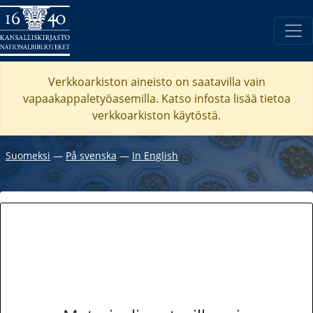
Verkkoarkiston aineisto on saatavilla vain
vapaakappaletyöasemilla. Katso
infosta
lisää tietoa
verkkoarkiston käytöstä.
Suomeksi
―
På svenska
―
In English