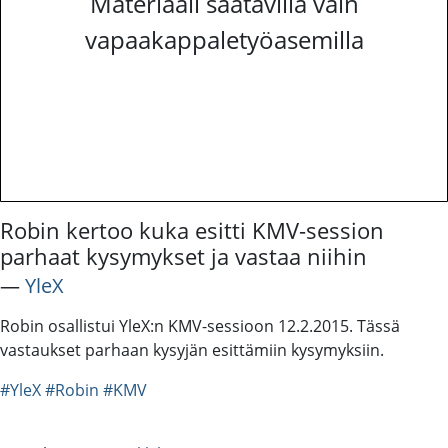
Materiaali saatavilla vain
vapaakappaletyöasemilla
Robin kertoo kuka esitti KMV-session
parhaat kysymykset ja vastaa niihin
―
YleX
Robin osallistui YleX:n KMV-sessioon 12.2.2015. Tässä
vastaukset parhaan kysyjän esittämiin kysymyksiin.
#YleX
#Robin
#KMV