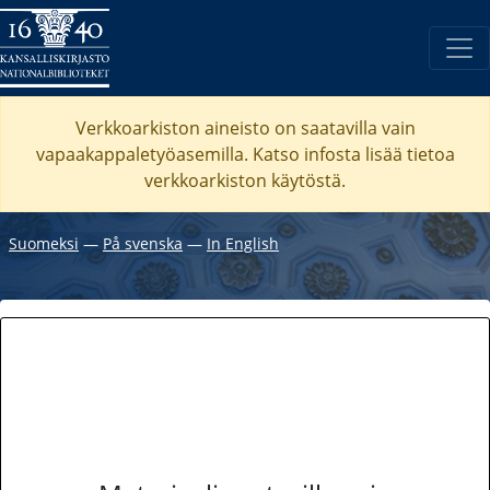
Verkkoarkiston aineisto on saatavilla vain
vapaakappaletyöasemilla. Katso
infosta
lisää tietoa
verkkoarkiston käytöstä.
Suomeksi
―
På svenska
―
In English