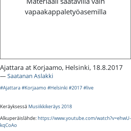
Materiaali saatavilla vain
vapaakappaletyöasemilla
Ajattara at Korjaamo, Helsinki, 18.8.2017
―
Saatanan Aslakki
#Ajattara
#Korjaamo
#Helsinki
#2017
#live
Keräyksessä
Musiikkikeräys 2018
Alkuperäislähde:
https://www.youtube.com/watch?v=ehwU-
kqCoAo