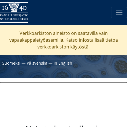
Verkkoarkiston aineisto on saatavilla vain
vapaakappaletyöasemilla. Katso
infosta
lisää tietoa
verkkoarkiston käytöstä.
Suomeksi
―
På svenska
―
In English