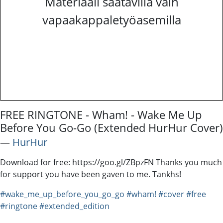
Materiaali saatavilla vain
vapaakappaletyöasemilla
FREE RINGTONE - Wham! - Wake Me Up
Before You Go-Go (Extended HurHur Cover)
―
HurHur
Download for free: https://goo.gl/ZBpzFN Thanks you much
for support you have been gaven to me. Tankhs!
#wake_me_up_before_you_go_go
#wham!
#cover
#free
#ringtone
#extended_edition