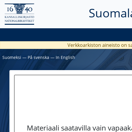
Suomala
Verkkoarkiston aineisto on s
Suomeksi
―
På svenska
―
In English
Materiaali saatavilla vain vapaa