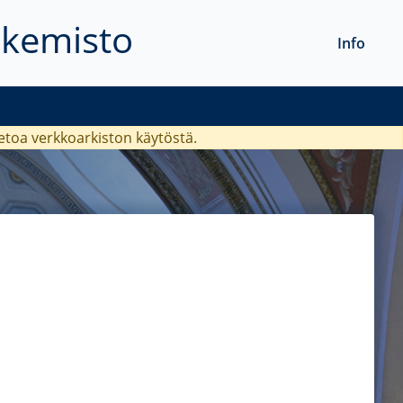
akemisto
Info
ietoa verkkoarkiston käytöstä.