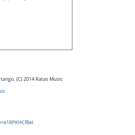
tango. (C) 2014 Ratas Music
sic
v=e1RPKHCfBeI