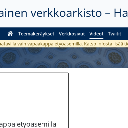
inen verkkoarkisto – H
Teemakeräykset
Verkkosivut
Videot
Twiitit
aatavilla vain vapaakappaletyöasemilla. Katso
infosta
lisää t
kappaletyöasemilla