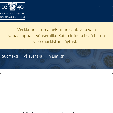
Verkkoarkiston aineisto on saatavilla vain
vapaakappaletyöasemilla. Katso
infosta
lisää tietoa
verkkoarkiston käytöstä.
Suomeksi
―
På svenska
―
In English