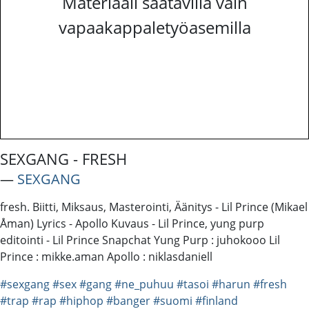
Materiaali saatavilla vain
vapaakappaletyöasemilla
SEXGANG - FRESH
―
SEXGANG
fresh. Biitti, Miksaus, Masterointi, Äänitys - Lil Prince (Mikael
Åman) Lyrics - Apollo Kuvaus - Lil Prince, yung purp
editointi - Lil Prince Snapchat Yung Purp : juhokooo Lil
Prince : mikke.aman Apollo : niklasdaniell
#sexgang
#sex
#gang
#ne_puhuu
#tasoi
#harun
#fresh
#trap
#rap
#hiphop
#banger
#suomi
#finland