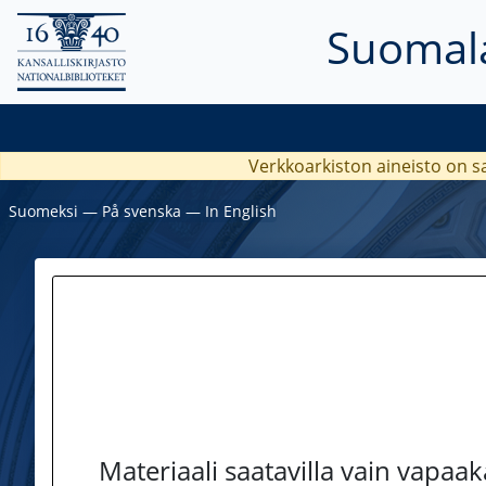
Suomala
Verkkoarkiston aineisto on s
Suomeksi
―
På svenska
―
In English
Materiaali saatavilla vain vapaa