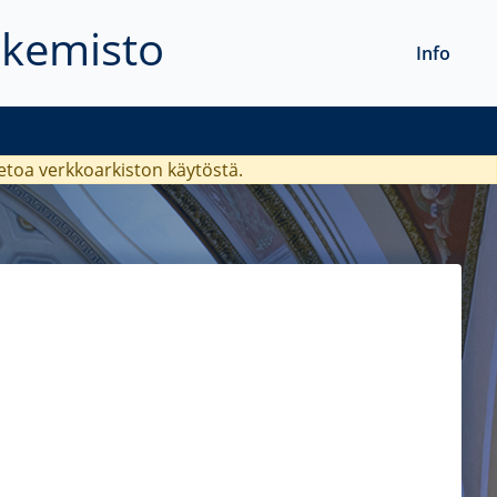
akemisto
Info
ietoa verkkoarkiston käytöstä.