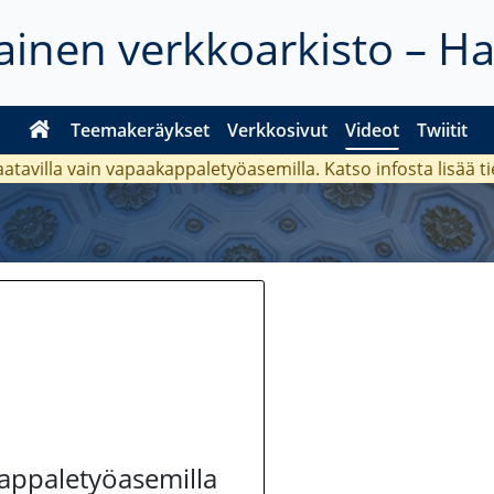
inen verkkoarkisto – H
Teemakeräykset
Verkkosivut
Videot
Twiitit
aatavilla vain vapaakappaletyöasemilla. Katso
infosta
lisää t
kappaletyöasemilla