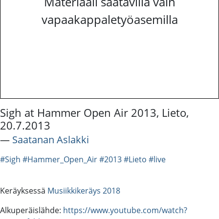
Materiaali saatavilla vain
vapaakappaletyöasemilla
Sigh at Hammer Open Air 2013, Lieto,
20.7.2013
―
Saatanan Aslakki
#Sigh
#Hammer_Open_Air
#2013
#Lieto
#live
Keräyksessä
Musiikkikeräys 2018
Alkuperäislähde:
https://www.youtube.com/watch?