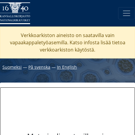
Verkkoarkiston aineisto on saatavilla vain
vapaakappaletyöasemilla. Katso
infosta
lisää tietoa
verkkoarkiston käytöstä.
Suomeksi
―
På svenska
―
In English