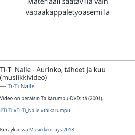
Materiaali saatavilla vain
vapaakappaletyöasemilla
Ti-Ti Nalle - Aurinko, tähdet ja kuu
(musiikkivideo)
―
Ti-Ti Nalle
Video on peräisin Taikarumpu-DVD:ltä (2001).
#Ti-Ti
#Ti-Ti_Nalle
#taikarumpu
Keräyksessä
Musiikkikeräys 2018