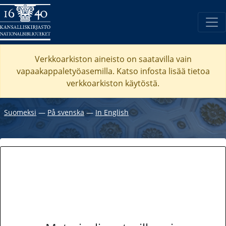
Verkkoarkiston aineisto on saatavilla vain
vapaakappaletyöasemilla. Katso
infosta
lisää tietoa
verkkoarkiston käytöstä.
Suomeksi
―
På svenska
―
In English