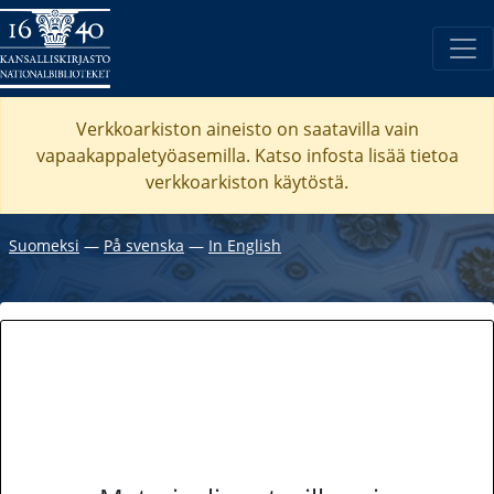
Verkkoarkiston aineisto on saatavilla vain
vapaakappaletyöasemilla. Katso
infosta
lisää tietoa
verkkoarkiston käytöstä.
Suomeksi
―
På svenska
―
In English