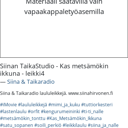
Materiaali saatavilla vain
vapaakappaletyöasemilla
Siinan TaikaStudio - Kas metsämökin
ikkuna - leikki4
―
Siina & Taikaradio
Siina & Taikaradio laululeikkejä. www.siinahirvonen.fi
#iMovie
#laululeikkejä
#mimi_ja_kuku
#tuttiorkesteri
#lastenlaulu
#orfit
#kengurumeininki
#ti-ti_nalle
#metsämökin_tonttu
#Kas_Metsämökin_Ikkuna
#satu_sopanen
#soili_perkiö
#leikkilaulu
#siina_ja_nalle