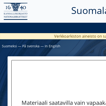
Suomala
Verkkoarkiston aineisto on s
Suomeksi
―
På svenska
―
In English
Materiaali saatavilla vain vapaa