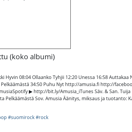
ottu (koko albumi)
ki Hyvin 08:04 Ollaanko Tyhjii 12:20 Unessa 16:58 Auttakaa
ta Pelkäämästä 34:50 Puhu Nyt http://amusia.fi http://face
usiaSpotify ▶ http://bit.ly/Amusia_iTunes Säv. & San. Tuija
ta Pelkäämästä Sov. Amusia Äänitys, miksaus ja tuotanto: 
pop
#suomirock
#rock