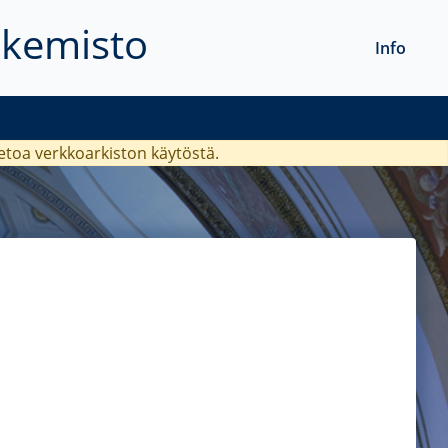
akemisto
Info
ietoa verkkoarkiston käytöstä.