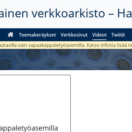
inen verkkoarkisto – H
Teemakeräykset
Verkkosivut
Videot
Twiitit
aatavilla vain vapaakappaletyöasemilla. Katso
infosta
lisää t
kappaletyöasemilla