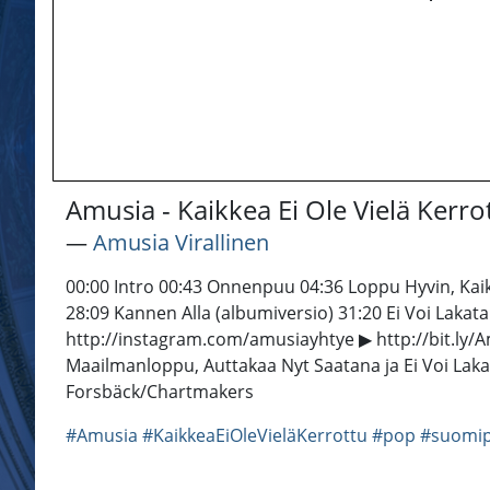
Amusia - Kaikkea Ei Ole Vielä Kerr
―
Amusia Virallinen
00:00 Intro 00:43 Onnenpuu 04:36 Loppu Hyvin, Kaik
28:09 Kannen Alla (albumiversio) 31:20 Ei Voi Laka
http://instagram.com/amusiayhtye ▶ http://bit.ly/Am
Maailmanloppu, Auttakaa Nyt Saatana ja Ei Voi Laka
Forsbäck/Chartmakers
#Amusia
#KaikkeaEiOleVieläKerrottu
#pop
#suomi