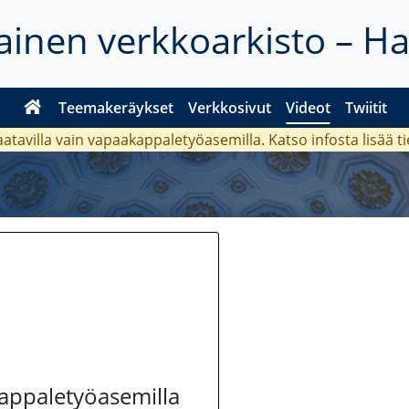
inen verkkoarkisto – H
Teemakeräykset
Verkkosivut
Videot
Twiitit
aatavilla vain vapaakappaletyöasemilla. Katso
infosta
lisää t
kappaletyöasemilla