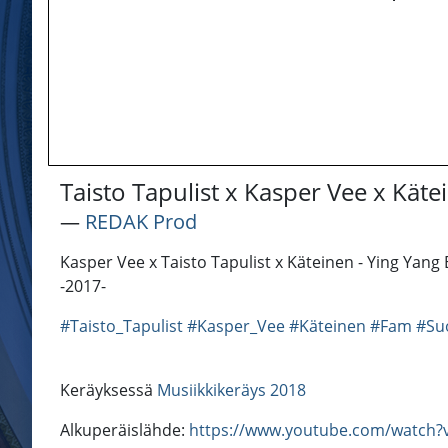
Taisto Tapulist x Kasper Vee x Käte
―
REDAK Prod
Kasper Vee x Taisto Tapulist x Käteinen - Ying Ya
-2017-
#Taisto_Tapulist
#Kasper_Vee
#Käteinen
#Fam
#Su
Keräyksessä
Musiikkikeräys 2018
Alkuperäislähde:
https://www.youtube.com/watch