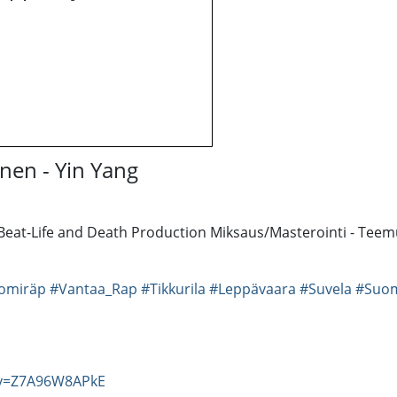
inen - Yin Yang
ng Beat-Life and Death Production Miksaus/Masterointi - T
omiräp
#Vantaa_Rap
#Tikkurila
#Leppävaara
#Suvela
#Suom
?v=Z7A96W8APkE