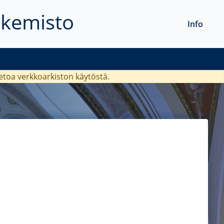
akemisto
Info
ietoa verkkoarkiston käytöstä.