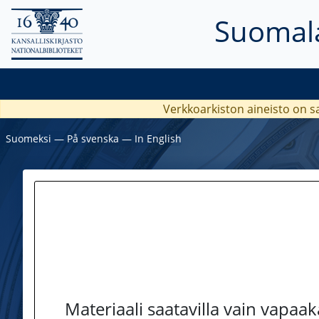
Suomala
Verkkoarkiston aineisto on s
Suomeksi
―
På svenska
―
In English
Materiaali saatavilla vain vapaa