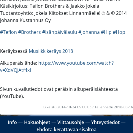
Käsikirjoitus: Teflon Brothers & Jaakko Jokela
Tuotantoyhtiö: Jokela Kiitokset Linnanmäelle! ℗ & © 2014
Johanna Kustannus Oy
#Teflon
#Brothers
#Isänpäivälaulu
#Johanna
#Hip
#Hop
Keräyksessä
Musiikkikeräys 2018
Alkuperäislähde:
https://www.youtube.com/watch?
v=XdVQjAtf4xI
Sivun kuvailutiedot ovat peräisin alkuperäislähteestä
(YouTube).
Julkaistu 2014-10-24 09:00:05 / Tallennettu 2018-03-16
Info
―
Hakuohjeet
―
Viittausohje
―
Yhteystiedot
―
Ehdota kerättävää sisältöä