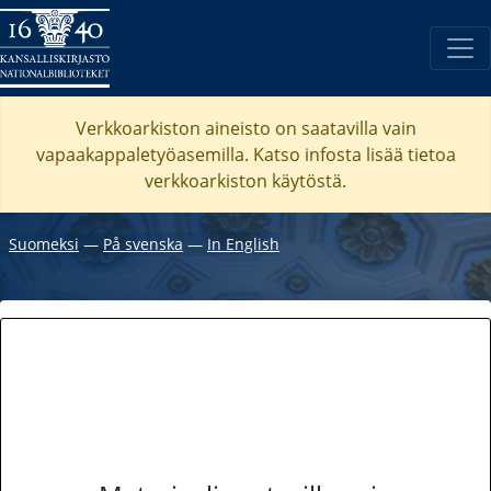
Verkkoarkiston aineisto on saatavilla vain
vapaakappaletyöasemilla. Katso
infosta
lisää tietoa
verkkoarkiston käytöstä.
Suomeksi
―
På svenska
―
In English