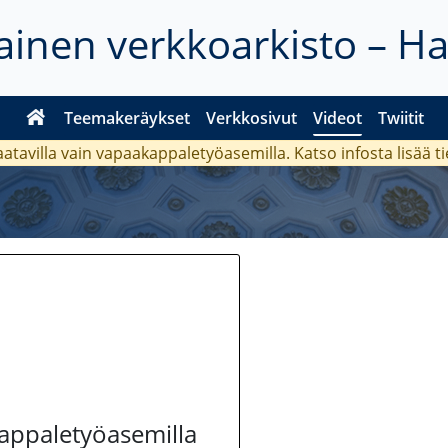
inen verkkoarkisto – H
Teemakeräykset
Verkkosivut
Videot
Twiitit
aatavilla vain vapaakappaletyöasemilla. Katso
infosta
lisää t
kappaletyöasemilla