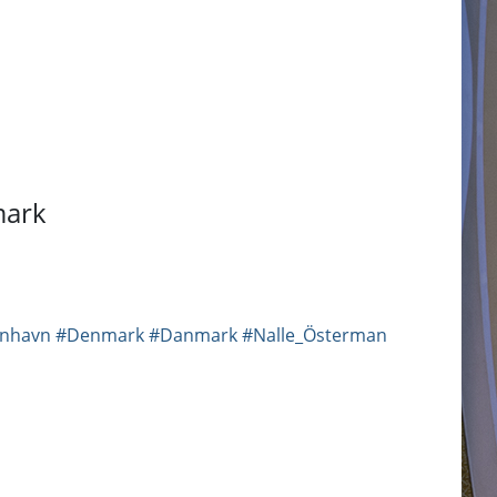
mark
nhavn
#Denmark
#Danmark
#Nalle_Österman