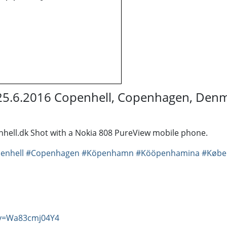
 25.6.2016 Copenhell, Copenhagen, Den
hell.dk Shot with a Nokia 808 PureView mobile phone.
enhell
#Copenhagen
#Köpenhamn
#Kööpenhamina
#Købe
?v=Wa83cmj04Y4