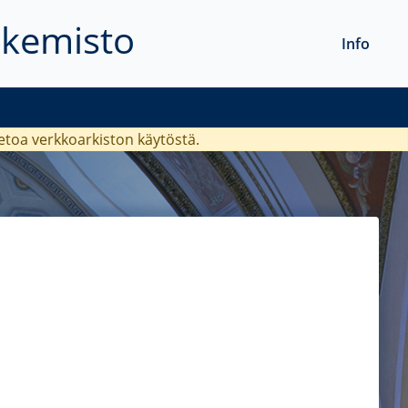
akemisto
Info
ietoa verkkoarkiston käytöstä.