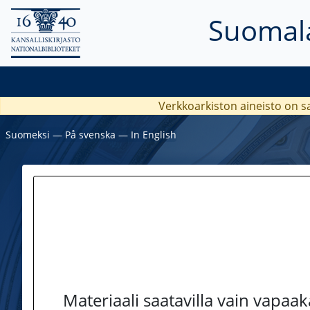
Suomala
Verkkoarkiston aineisto on s
Suomeksi
―
På svenska
―
In English
Materiaali saatavilla vain vapaa