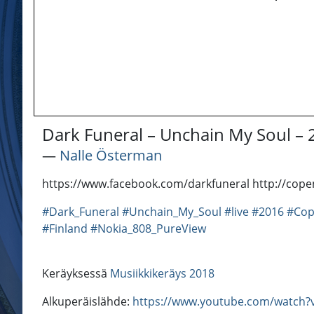
Dark Funeral – Unchain My Soul –
―
Nalle Österman
https://www.facebook.com/darkfuneral http://copen
#Dark_Funeral
#Unchain_My_Soul
#live
#2016
#Cop
#Finland
#Nokia_808_PureView
Keräyksessä
Musiikkikeräys 2018
Alkuperäislähde:
https://www.youtube.com/watch