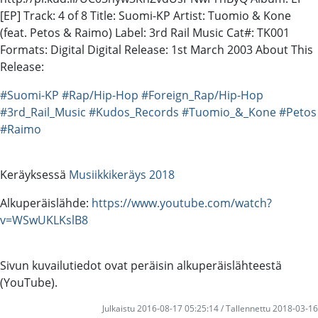
[EP] Track: 4 of 8 Title: Suomi-KP Artist: Tuomio & Kone
(feat. Petos & Raimo) Label: 3rd Rail Music Cat#: TK001
Formats: Digital Digital Release: 1st March 2003 About This
Release:
#Suomi-KP
#Rap/Hip-Hop
#Foreign_Rap/Hip-Hop
#3rd_Rail_Music
#Kudos_Records
#Tuomio_&_Kone
#Petos
#Raimo
Keräyksessä
Musiikkikeräys 2018
Alkuperäislähde:
https://www.youtube.com/watch?
v=WSwUKLKslB8
Sivun kuvailutiedot ovat peräisin alkuperäislähteestä
(YouTube).
Julkaistu 2016-08-17 05:25:14 / Tallennettu 2018-03-16