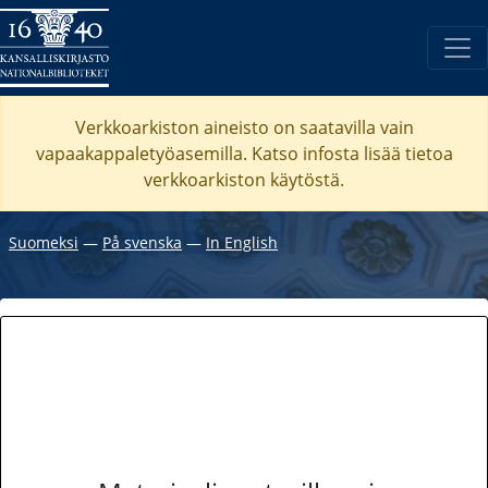
Verkkoarkiston aineisto on saatavilla vain
vapaakappaletyöasemilla. Katso
infosta
lisää tietoa
verkkoarkiston käytöstä.
Suomeksi
―
På svenska
―
In English