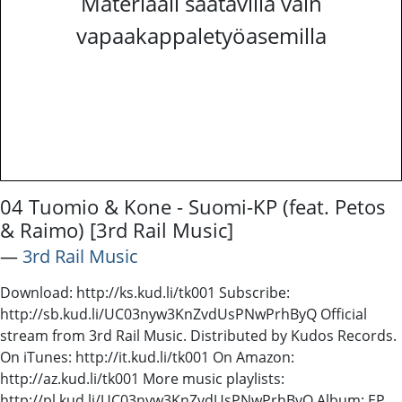
Materiaali saatavilla vain
vapaakappaletyöasemilla
04 Tuomio & Kone - Suomi-KP (feat. Petos
& Raimo) [3rd Rail Music]
―
3rd Rail Music
Download: http://ks.kud.li/tk001 Subscribe:
http://sb.kud.li/UC03nyw3KnZvdUsPNwPrhByQ Official
stream from 3rd Rail Music. Distributed by Kudos Records.
On iTunes: http://it.kud.li/tk001 On Amazon:
http://az.kud.li/tk001 More music playlists:
http://pl.kud.li/UC03nyw3KnZvdUsPNwPrhByQ Album: EP