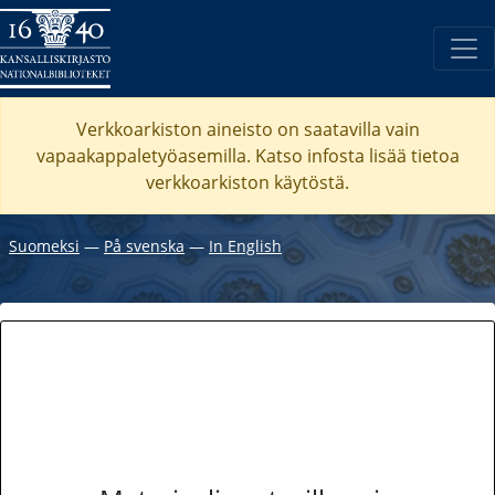
Verkkoarkiston aineisto on saatavilla vain
vapaakappaletyöasemilla. Katso
infosta
lisää tietoa
verkkoarkiston käytöstä.
Suomeksi
―
På svenska
―
In English