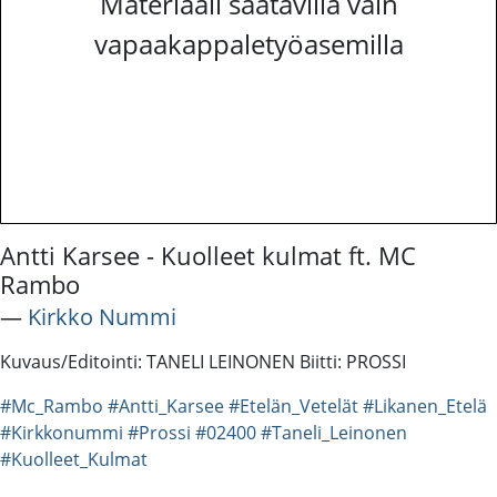
Materiaali saatavilla vain
vapaakappaletyöasemilla
Antti Karsee - Kuolleet kulmat ft. MC
Rambo
―
Kirkko Nummi
Kuvaus/Editointi: TANELI LEINONEN Biitti: PROSSI
#Mc_Rambo
#Antti_Karsee
#Etelän_Vetelät
#Likanen_Etelä
#Kirkkonummi
#Prossi
#02400
#Taneli_Leinonen
#Kuolleet_Kulmat