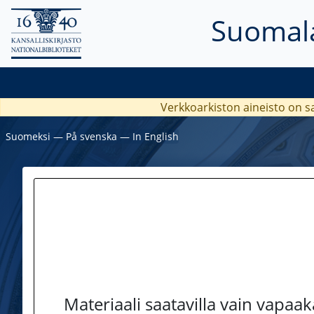
Suomala
Verkkoarkiston aineisto on s
Suomeksi
―
På svenska
―
In English
Materiaali saatavilla vain vapaa