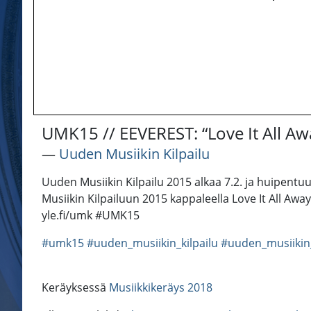
UMK15 // EEVEREST: “Love It All Aw
―
Uuden Musiikin Kilpailu
Uuden Musiikin Kilpailu 2015 alkaa 7.2. ja huipentu
Musiikin Kilpailuun 2015 kappaleella Love It All A
yle.fi/umk #UMK15
#umk15
#uuden_musiikin_kilpailu
#uuden_musiikin_
Keräyksessä
Musiikkikeräys 2018