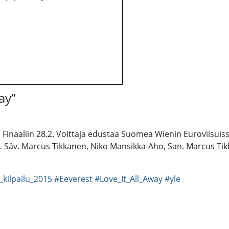
ay”
u Finaaliin 28.2. Voittaja edustaa Suomea Wienin Euroviisui
way. Säv. Marcus Tikkanen, Niko Mansikka-Aho, San. Marcus T
kilpailu_2015
#Eeverest
#Love_It_All_Away
#yle