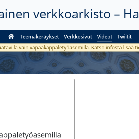
inen verkkoarkisto – H
Teemakeräykset
Verkkosivut
Videot
Twiitit
aatavilla vain vapaakappaletyöasemilla. Katso
infosta
lisää t
kappaletyöasemilla