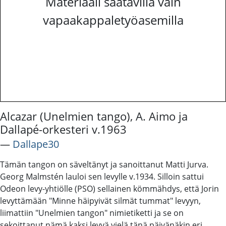
Materiaali saatavilla vain
vapaakappaletyöasemilla
Alcazar (Unelmien tango), A. Aimo ja
Dallapé-orkesteri v.1963
―
Dallape30
Tämän tangon on säveltänyt ja sanoittanut Matti Jurva.
Georg Malmstén lauloi sen levylle v.1934. Silloin sattui
Odeon levy-yhtiölle (PSO) sellainen kömmähdys, että Jorin
levyttämään "Minne häipyivät silmät tummat" levyyn,
liimattiin "Unelmien tangon" nimietiketti ja se on
sekoittanut nämä kaksi levyä vielä tänä päivänäkin eri