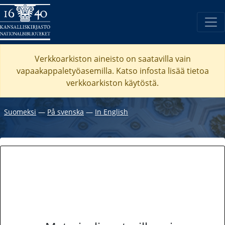
Verkkoarkiston aineisto on saatavilla vain
vapaakappaletyöasemilla. Katso
infosta
lisää tietoa
verkkoarkiston käytöstä.
Suomeksi
―
På svenska
―
In English