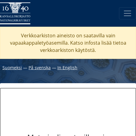
Verkkoarkiston aineisto on saatavilla vain
vapaakappaletyöasemilla. Katso
infosta
lisää tietoa
verkkoarkiston käytöstä.
Suomeksi
―
På svenska
―
In English