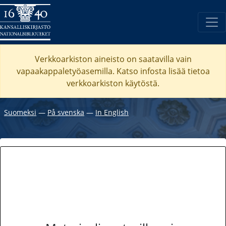
Verkkoarkiston aineisto on saatavilla vain
vapaakappaletyöasemilla. Katso
infosta
lisää tietoa
verkkoarkiston käytöstä.
Suomeksi
―
På svenska
―
In English