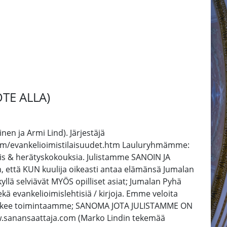
OTE ALLA)
n ja Armi Lind). Järjestäjä
om/evankelioimistilaisuudet.htm Lauluryhmämme:
s & herätyskokouksia. Julistamme SANOIN JA
n, että KUN kuulija oikeasti antaa elämänsä Jumalan
lä selviävät MYÖS opilliset asiat; Jumalan Pyhä
kä evankelioimislehtisiä / kirjoja. Emme veloita
ta tukee toimintaamme; SANOMA JOTA JULISTAMME ON
ww.sanansaattaja.com (Marko Lindin tekemää