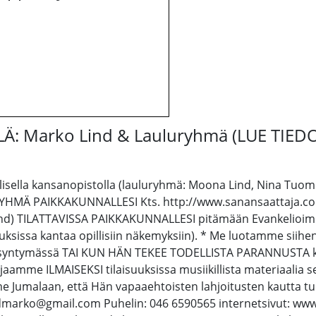
Ä: Marko Lind & Lauluryhmä (LUE TIED
sella kansanopistolla (lauluryhmä: Moona Lind, Nina Tuomine
RYHMÄ PAIKKAKUNNALLESI Kts. http://www.sanansaattaja.c
ind) TILATTAVISSA PAIKKAKUNNALLESI pitämään Evankelioimi
uksissa kantaa opillisiin näkemyksiin). * Me luotamme siihe
estisyntymässä TAI KUN HÄN TEKEE TODELLISTA PARANNUSTA kyl
aamme ILMAISEKSI tilaisuuksissa musiikillista materiaalia se
mme Jumalaan, että Hän vapaaehtoisten lahjoitusten kaut
indmarko@gmail.com Puhelin: 046 6590565 internetsivut: w