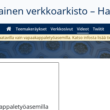
inen verkkoarkisto – H
Teemakeräykset
Verkkosivut
Videot
Twiitit
aatavilla vain vapaakappaletyöasemilla. Katso
infosta
lisää t
kappaletyöasemilla