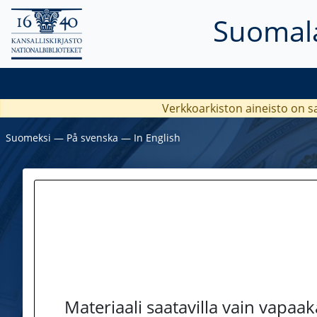
Suomala
Verkkoarkiston aineisto on s
Suomeksi
―
På svenska
―
In English
Materiaali saatavilla vain vapaa