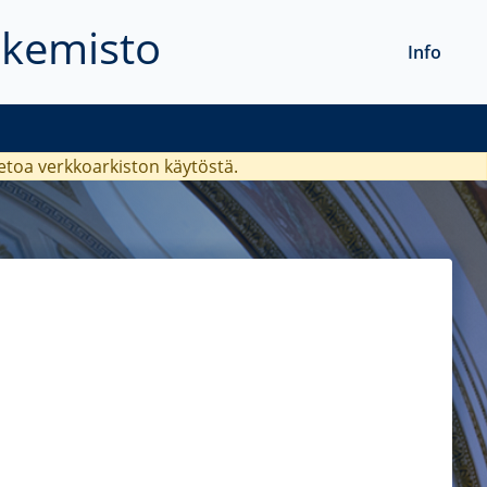
akemisto
Info
ietoa verkkoarkiston käytöstä.