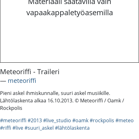
Materiaali saatavilla vain
vapaakappaletyöasemilla
Meteoriffi - Traileri
―
meteoriffi
Pieni askel ihmiskunnalle, suuri askel musiikille.
Lähtölaskenta alkaa 16.10.2013. © Meteoriffi / Oamk /
Rockpolis
#meteoriffi
#2013
#live_studio
#oamk
#rockpolis
#meteo
#riffi
#live
#suuri_askel
#lähtölaskenta