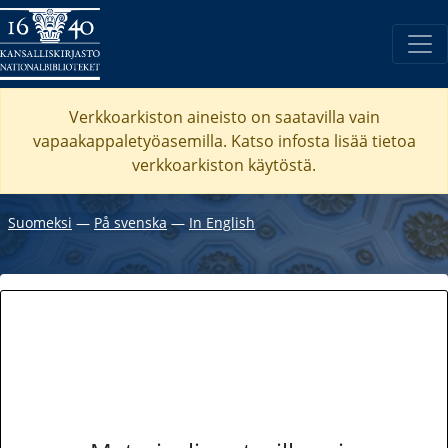
Verkkoarkiston aineisto on saatavilla vain
vapaakappaletyöasemilla. Katso
infosta
lisää tietoa
verkkoarkiston käytöstä.
Suomeksi
―
På svenska
―
In English