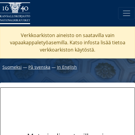
Verkkoarkiston aineisto on saatavilla vain
vapaakappaletyöasemilla. Katso
infosta
lisää tietoa
verkkoarkiston käytöstä.
Suomeksi
―
På svenska
―
In English