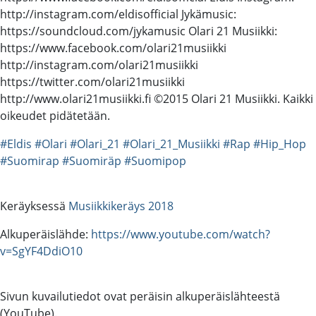
http://instagram.com/eldisofficial Jykämusic:
https://soundcloud.com/jykamusic Olari 21 Musiikki:
https://www.facebook.com/olari21musiikki
http://instagram.com/olari21musiikki
https://twitter.com/olari21musiikki
http://www.olari21musiikki.fi ©2015 Olari 21 Musiikki. Kaikki
oikeudet pidätetään.
#Eldis
#Olari
#Olari_21
#Olari_21_Musiikki
#Rap
#Hip_Hop
#Suomirap
#Suomiräp
#Suomipop
Keräyksessä
Musiikkikeräys 2018
Alkuperäislähde:
https://www.youtube.com/watch?
v=SgYF4DdiO10
Sivun kuvailutiedot ovat peräisin alkuperäislähteestä
(YouTube).