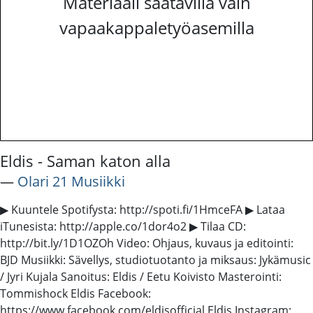
Materiaali saatavilla vain
vapaakappaletyöasemilla
Eldis - Saman katon alla
―
Olari 21 Musiikki
▶ Kuuntele Spotifysta: http://spoti.fi/1HmceFA ▶ Lataa
iTunesista: http://apple.co/1dor4o2 ▶ Tilaa CD:
http://bit.ly/1D1OZOh Video: Ohjaus, kuvaus ja editointi:
BJD Musiikki: Sävellys, studiotuotanto ja miksaus: Jykämusic
/ Jyri Kujala Sanoitus: Eldis / Eetu Koivisto Masterointi:
Tommishock Eldis Facebook:
https://www.facebook.com/eldisofficial Eldis Instagram: