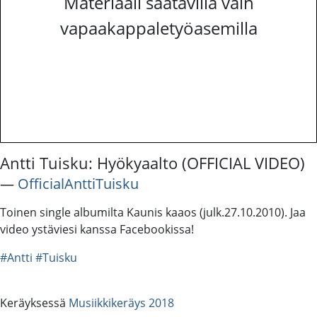
Materiaali saatavilla vain
vapaakappaletyöasemilla
Antti Tuisku: Hyökyaalto (OFFICIAL VIDEO)
―
OfficialAnttiTuisku
Toinen single albumilta Kaunis kaaos (julk.27.10.2010). Jaa
video ystäviesi kanssa Facebookissa!
#Antti
#Tuisku
Keräyksessä
Musiikkikeräys 2018