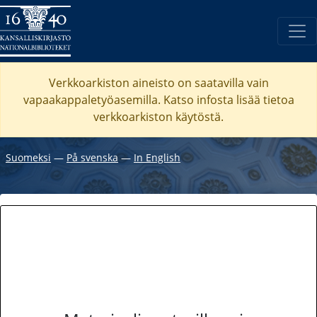
Verkkoarkiston aineisto on saatavilla vain
vapaakappaletyöasemilla. Katso
infosta
lisää tietoa
verkkoarkiston käytöstä.
Suomeksi
―
På svenska
―
In English