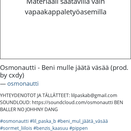
Materiaali saatavilla vain
vapaakappaletyöasemilla
Osmonautti - Beni mulle jäätä väsää (prod.
by cxdy)
―
osmonautti
YHTEYDENOTOT JA TÄLLÄTTEET: lilpaskab@gmail.com
SOUNDLOUD: https://soundcloud.com/osmonautti BEN
BALLER NO JOHHNY DANG
#osmonautti
#lil_paska_b
#beni_mul_jäätä_väsää
#sormet_liilois
#benzis_kaasuu
#pippen