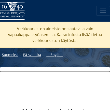
Verkkoarkiston aineisto on saatavilla vain
vapaakappaletyöasemilla. Katso
infosta
lisää tietoa
verkkoarkiston käytöstä.
Suomeksi
―
På svenska
―
In English