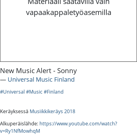
Materiaali saatavilla vain
vapaakappaletyöasemilla
New Music Alert - Sonny
―
Universal Music Finland
#Universal
#Music
#Finland
Keräyksessä
Musiikkikeräys 2018
Alkuperäislähde:
https://www.youtube.com/watch?
v=Ry1NfMowhqM