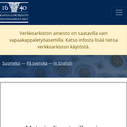
Verkkoarkiston aineisto on saatavilla vain
vapaakappaletyöasemilla. Katso
infosta
lisää tietoa
verkkoarkiston käytöstä.
Suomeksi
―
På svenska
―
In English