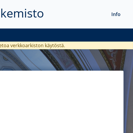
akemisto
Info
ietoa verkkoarkiston käytöstä.