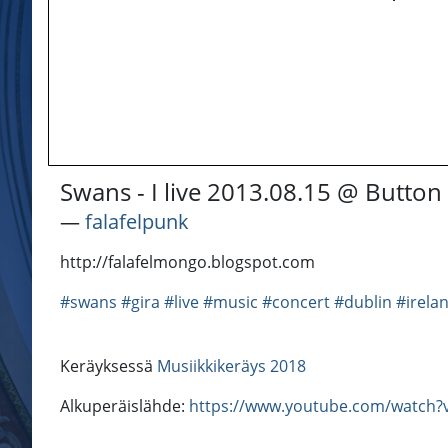
Swans - I live 2013.08.15 @ Button
―
falafelpunk
http://falafelmongo.blogspot.com
#swans
#gira
#live
#music
#concert
#dublin
#irela
Keräyksessä
Musiikkikeräys 2018
Alkuperäislähde:
https://www.youtube.com/watch