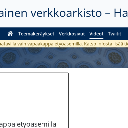
inen verkkoarkisto – H
Teemakeräykset
Verkkosivut
Videot
Twiitit
aatavilla vain vapaakappaletyöasemilla. Katso
infosta
lisää t
kappaletyöasemilla