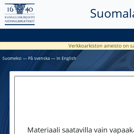
Suomala
Verkkoarkiston aineisto on s
Suomeksi
―
På svenska
―
In English
Materiaali saatavilla vain vapaa