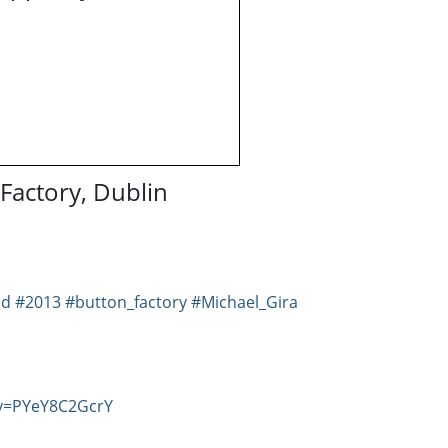
 Factory, Dublin
nd
#2013
#button_factory
#Michael_Gira
?v=PYeY8C2GcrY