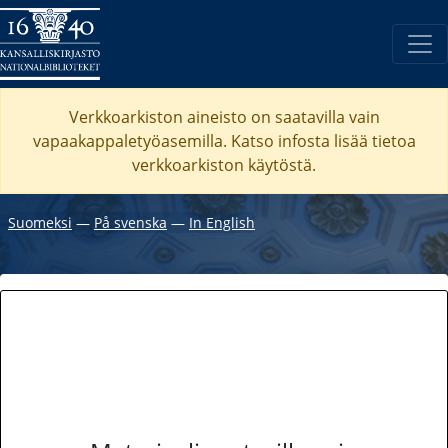
Verkkoarkiston aineisto on saatavilla vain
vapaakappaletyöasemilla. Katso
infosta
lisää tietoa
verkkoarkiston käytöstä.
Suomeksi
―
På svenska
―
In English