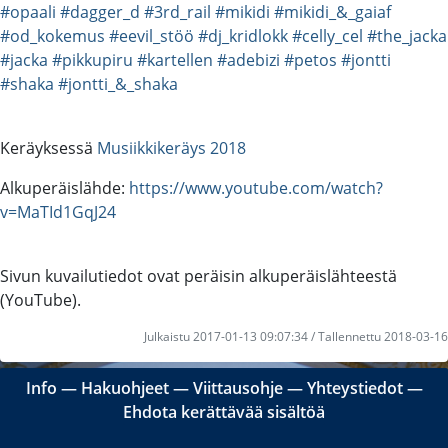
#opaali
#dagger_d
#3rd_rail
#mikidi
#mikidi_&_gaiaf
#od_kokemus
#eevil_stöö
#dj_kridlokk
#celly_cel
#the_jacka
#jacka
#pikkupiru
#kartellen
#adebizi
#petos
#jontti
#shaka
#jontti_&_shaka
Keräyksessä
Musiikkikeräys 2018
Alkuperäislähde:
https://www.youtube.com/watch?
v=MaTId1GqJ24
Sivun kuvailutiedot ovat peräisin alkuperäislähteestä
(YouTube).
Julkaistu 2017-01-13 09:07:34 / Tallennettu 2018-03-16
Info
―
Hakuohjeet
―
Viittausohje
―
Yhteystiedot
―
Ehdota kerättävää sisältöä