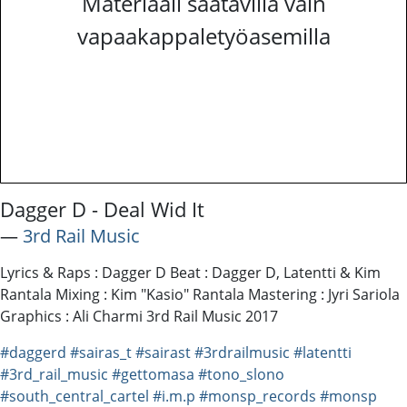
Materiaali saatavilla vain
vapaakappaletyöasemilla
Dagger D - Deal Wid It
―
3rd Rail Music
Lyrics & Raps : Dagger D Beat : Dagger D, Latentti & Kim
Rantala Mixing : Kim "Kasio" Rantala Mastering : Jyri Sariola
Graphics : Ali Charmi 3rd Rail Music 2017
#daggerd
#sairas_t
#sairast
#3rdrailmusic
#latentti
#3rd_rail_music
#gettomasa
#tono_slono
#south_central_cartel
#i.m.p
#monsp_records
#monsp