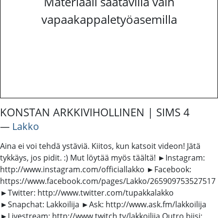
Materiaali saatavilla vain
vapaakappaletyöasemilla
KONSTAN ARKKIVIHOLLINEN | SIMS 4
―
Lakko
Aina ei voi tehdä ystäviä. Kiitos, kun katsoit videon! Jätä
tykkäys, jos pidit. :) Mut löytää myös täältä! ►Instagram:
http://www.instagram.com/officiallakko ►Facebook:
https://www.facebook.com/pages/Lakko/265909753527517
►Twitter: http://www.twitter.com/tupakkalakko
►Snapchat: Lakkoilija ►Ask: http://www.ask.fm/lakkoilija
►Livestream: http://www.twitch.tv/lakkoilija Outro biisi: