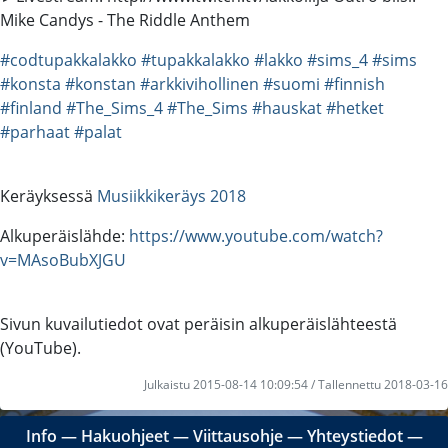
Mike Candys - The Riddle Anthem
#codtupakkalakko
#tupakkalakko
#lakko
#sims_4
#sims
#konsta
#konstan
#arkkivihollinen
#suomi
#finnish
#finland
#The_Sims_4
#The_Sims
#hauskat
#hetket
#parhaat
#palat
Keräyksessä
Musiikkikeräys 2018
Alkuperäislähde:
https://www.youtube.com/watch?
v=MAsoBubXJGU
Sivun kuvailutiedot ovat peräisin alkuperäislähteestä
(YouTube).
Julkaistu 2015-08-14 10:09:54 / Tallennettu 2018-03-16
Info
―
Hakuohjeet
―
Viittausohje
―
Yhteystiedot
―