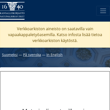
Verkkoarkiston aineisto on saatavilla vain
vapaakappaletyöasemilla. Katso
infosta
lisää tietoa
verkkoarkiston käytöstä.
Suomeksi
―
På svenska
―
In English