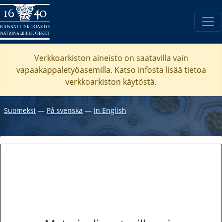
Verkkoarkiston aineisto on saatavilla vain
vapaakappaletyöasemilla. Katso
infosta
lisää tietoa
verkkoarkiston käytöstä.
Suomeksi
―
På svenska
―
In English