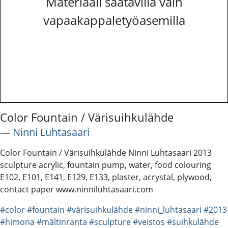
Materiaali saatavilla vain
vapaakappaletyöasemilla
Color Fountain / Värisuihkulähde
―
Ninni Luhtasaari
Color Fountain / Värisuihkulähde Ninni Luhtasaari 2013
sculpture acrylic, fountain pump, water, food colouring
E102, E101, E141, E129, E133, plaster, acrystal, plywood,
contact paper www.ninniluhtasaari.com
#color
#fountain
#värisuihkulähde
#ninni_luhtasaari
#2013
#himona
#mältinranta
#sculpture
#veistos
#suihkulähde