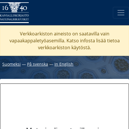
Verkkoarkiston aineisto on saatavilla vain
vapaakappaletyöasemilla. Katso
infosta
lisää tietoa
verkkoarkiston käytöstä.
Suomeksi
―
På svenska
―
In English