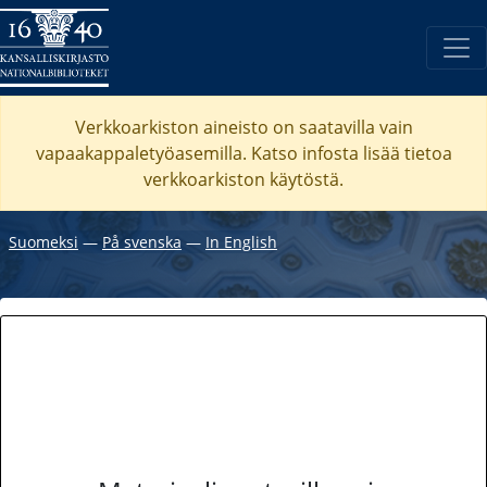
Verkkoarkiston aineisto on saatavilla vain
vapaakappaletyöasemilla. Katso
infosta
lisää tietoa
verkkoarkiston käytöstä.
Suomeksi
―
På svenska
―
In English