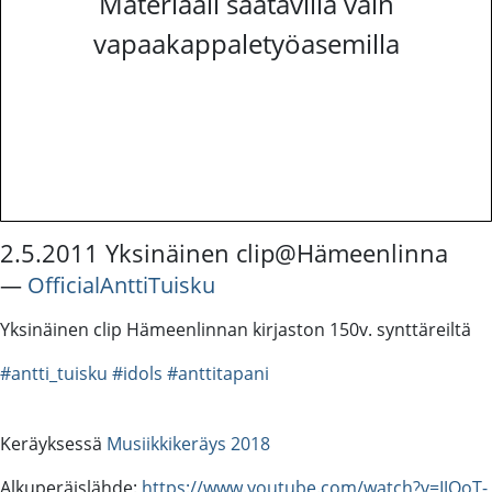
Materiaali saatavilla vain
vapaakappaletyöasemilla
2.5.2011 Yksinäinen clip@Hämeenlinna
―
OfficialAnttiTuisku
Yksinäinen clip Hämeenlinnan kirjaston 150v. synttäreiltä
#antti_tuisku
#idols
#anttitapani
Keräyksessä
Musiikkikeräys 2018
Alkuperäislähde:
https://www.youtube.com/watch?v=IJOoT-