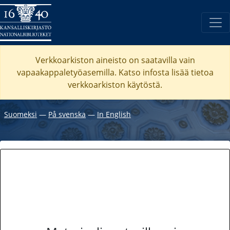
Verkkoarkiston aineisto on saatavilla vain
vapaakappaletyöasemilla. Katso
infosta
lisää tietoa
verkkoarkiston käytöstä.
Suomeksi
―
På svenska
―
In English