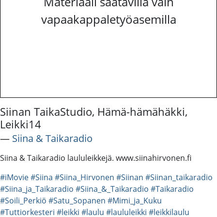
Materiaali saatavilla vain
vapaakappaletyöasemilla
Siinan TaikaStudio, Hämä-hämähäkki,
Leikki14
―
Siina & Taikaradio
Siina & Taikaradio laululeikkejä. www.siinahirvonen.fi
#iMovie
#Siina
#Siina_Hirvonen
#Siinan
#Siinan_taikaradio
#Siina_ja_Taikaradio
#Siina_&_Taikaradio
#Taikaradio
#Soili_Perkiö
#Satu_Sopanen
#Mimi_ja_Kuku
#Tuttiorkesteri
#leikki
#laulu
#laululeikki
#leikkilaulu