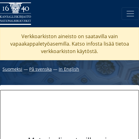
Verkkoarkiston aineisto on saatavilla vain
vapaakappaletyöasemilla. Katso
infosta
lisää tietoa
verkkoarkiston käytöstä.
Suomeksi
―
På svenska
―
In English