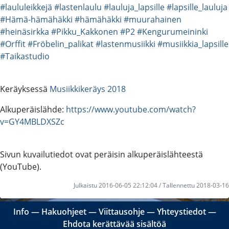
#laululeikkejä
#lastenlaulu
#lauluja_lapsille
#lapsille_lauluja
#Hämä-hämähäkki
#hämähäkki
#muurahainen
#heinäsirkka
#Pikku_Kakkonen
#P2
#Kengurumeininki
#Orffit
#Fröbelin_palikat
#lastenmusiikki
#musiikkia_lapsille
#Taikastudio
Keräyksessä
Musiikkikeräys 2018
Alkuperäislähde:
https://www.youtube.com/watch?
v=GY4MBLDXSZc
Sivun kuvailutiedot ovat peräisin alkuperäislähteestä
(YouTube).
Julkaistu 2016-06-05 22:12:04 / Tallennettu 2018-03-16
Info
―
Hakuohjeet
―
Viittausohje
―
Yhteystiedot
―
Ehdota kerättävää sisältöä