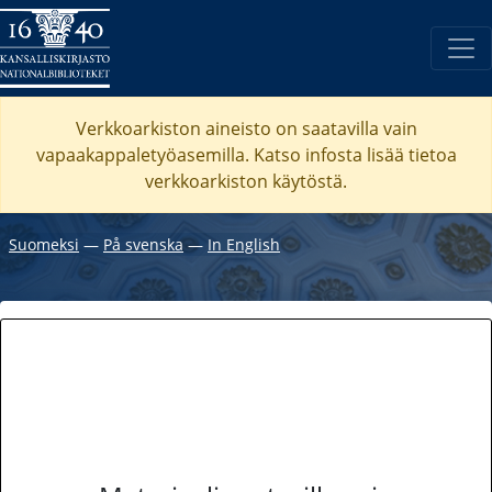
Verkkoarkiston aineisto on saatavilla vain
vapaakappaletyöasemilla. Katso
infosta
lisää tietoa
verkkoarkiston käytöstä.
Suomeksi
―
På svenska
―
In English