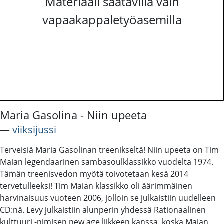
Materiaali saatavilla vain
vapaakappaletyöasemilla
Maria Gasolina - Niin upeeta
―
viiksijussi
Terveisiä Maria Gasolinan treenikseltä! Niin upeeta on Tim
Maian legendaarinen sambasoulklassikko vuodelta 1974.
Tämän treenisvedon myötä toivotetaan kesä 2014
tervetulleeksi! Tim Maian klassikko oli äärimmäinen
harvinaisuus vuoteen 2006, jolloin se julkaistiin uudelleen
CD:nä. Levy julkaistiin alunperin yhdessä Rationaalinen
kulttuuri -nimisen new age liikkeen kanssa, koska Maian