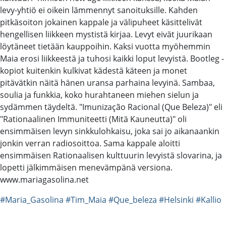
levy-yhtiö ei oikein lämmennyt sanoituksille. Kahden
pitkäsoiton jokainen kappale ja välipuheet käsittelivät
hengellisen liikkeen mystistä kirjaa. Levyt eivät juurikaan
löytäneet tietään kauppoihin. Kaksi vuotta myöhemmin
Maia erosi liikkeestä ja tuhosi kaikki loput levyistä. Bootleg -
kopiot kuitenkin kulkivat kädestä käteen ja monet
pitävätkin näitä hänen uransa parhaina levyinä. Sambaa,
soulia ja funkkia, koko hurahtaneen miehen sielun ja
sydämmen täydeltä. "Imunização Racional (Que Beleza)" eli
"Rationaalinen Immuniteetti (Mitä Kauneutta)" oli
ensimmäisen levyn sinkkulohkaisu, joka sai jo aikanaankin
jonkin verran radiosoittoa. Sama kappale aloitti
ensimmäisen Rationaalisen kulttuurin levyistä slovarina, ja
lopetti jälkimmäisen menevämpänä versiona.
www.mariagasolina.net
#Maria_Gasolina
#Tim_Maia
#Que_beleza
#Helsinki
#Kallio