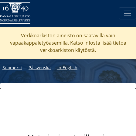
Verkkoarkiston aineisto on saatavilla vain
vapaakappaletyöasemilla. Katso
infosta
lisää tietoa
verkkoarkiston käytöstä.
Suomeksi
―
På svenska
―
In English