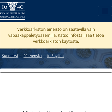
Verkkoarkiston aineisto on saatavilla vain
vapaakappaletyöasemilla. Katso
infosta
lisää tietoa
verkkoarkiston käytöstä.
Suomeksi
―
På svenska
―
In English