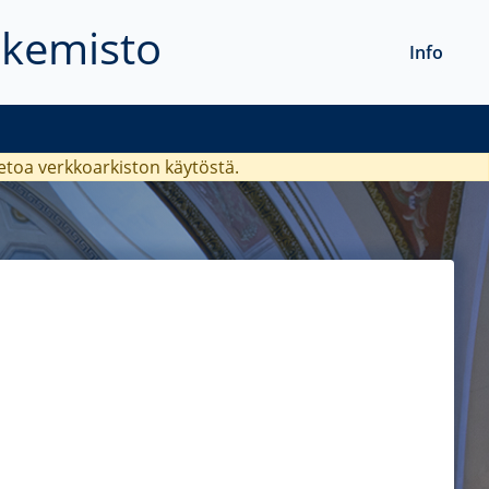
akemisto
Info
ietoa verkkoarkiston käytöstä.