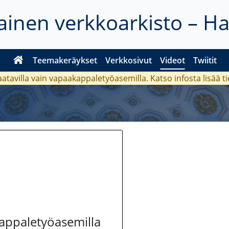
inen verkkoarkisto – H
Teemakeräykset
Verkkosivut
Videot
Twiitit
aatavilla vain vapaakappaletyöasemilla. Katso
infosta
lisää t
kappaletyöasemilla