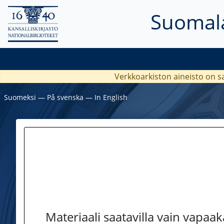
Suomala
Verkkoarkiston aineisto on s
Suomeksi
―
På svenska
―
In English
Materiaali saatavilla vain vapaa