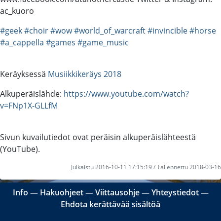
ac_kuoro
#geek
#choir
#wow
#world_of_warcraft
#invincible
#horse
#a_cappella
#games
#game_music
Keräyksessä
Musiikkikeräys 2018
Alkuperäislähde:
https://www.youtube.com/watch?
v=FNp1X-GLLfM
Sivun kuvailutiedot ovat peräisin alkuperäislähteestä
(YouTube).
Julkaistu 2016-10-11 17:15:19 / Tallennettu 2018-03-16
Info
―
Hakuohjeet
―
Viittausohje
―
Yhteystiedot
―
Ehdota kerättävää sisältöä