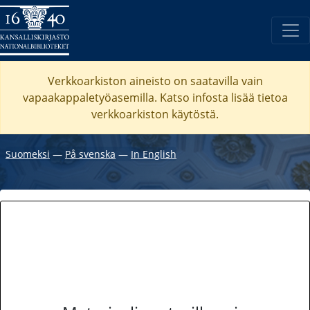
Verkkoarkiston aineisto on saatavilla vain
vapaakappaletyöasemilla. Katso
infosta
lisää tietoa
verkkoarkiston käytöstä.
Suomeksi
―
På svenska
―
In English