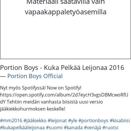
Materiaali saatavilla vain
vapaakappaletyöasemilla
Portion Boys - Kuka Pelkää Leijonaa 2016
―
Portion Boys Official
Nyt myös Spotifyssä! Now on Spotify!
https://open.spotify.com/album/2d7eycH3vgsDBMcwoRfU
dY Tehtiin meidän vanhasta biisistä uusi versio
jääkiekkohurmoksen keskelle!
#mm2016
#jääkiekko
#leijonat
#yle
#portionboys
#kisabiisi
#kukapelkääleijonaa
#suomi
#kanada
#venäjä
#ruotsi