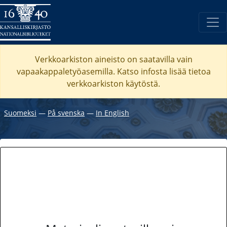
Verkkoarkiston aineisto on saatavilla vain
vapaakappaletyöasemilla. Katso
infosta
lisää tietoa
verkkoarkiston käytöstä.
Suomeksi
―
På svenska
―
In English