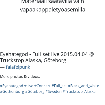
Materiaali saatavilla vain
vapaakappaletyöasemilla
Eyehategod - Full set live 2015.04.04 @
Truckstop Alaska, Göteborg
―
falafelpunk
More photos & videos:
#Eyehategod
#Live
#Concert
#Full_set
#Black_and_white
#Gothenburg
#Göteborg
#Sweden
#Truckstop_Alaska