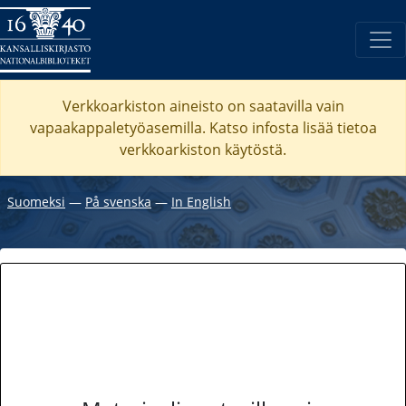
Verkkoarkiston aineisto on saatavilla vain
vapaakappaletyöasemilla. Katso
infosta
lisää tietoa
verkkoarkiston käytöstä.
Suomeksi
―
På svenska
―
In English