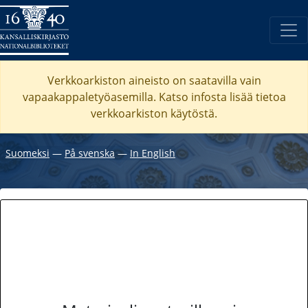
Verkkoarkiston aineisto on saatavilla vain
vapaakappaletyöasemilla. Katso
infosta
lisää tietoa
verkkoarkiston käytöstä.
Suomeksi
―
På svenska
―
In English