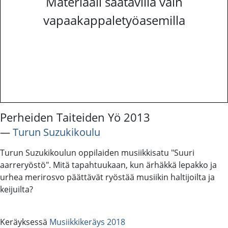
Materiaali saatavilla vain
vapaakappaletyöasemilla
Perheiden Taiteiden Yö 2013
―
Turun Suzukikoulu
Turun Suzukikoulun oppilaiden musiikkisatu "Suuri
aarreryöstö". Mitä tapahtuukaan, kun ärhäkkä lepakko ja
urhea merirosvo päättävät ryöstää musiikin haltijoilta ja
keijuilta?
Keräyksessä
Musiikkikeräys 2018