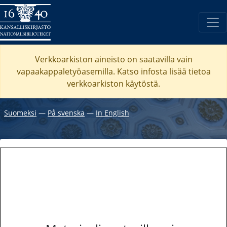
Verkkoarkiston aineisto on saatavilla vain
vapaakappaletyöasemilla. Katso
infosta
lisää tietoa
verkkoarkiston käytöstä.
Suomeksi
―
På svenska
―
In English