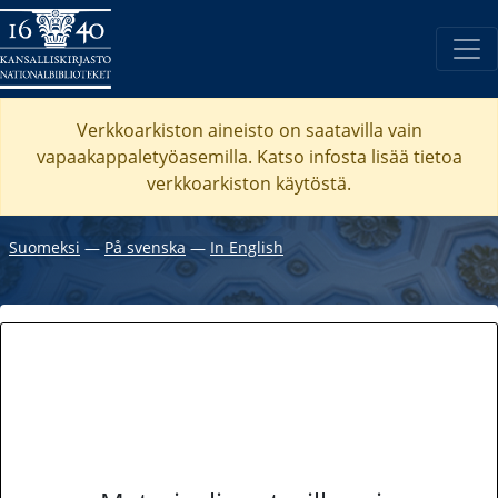
Verkkoarkiston aineisto on saatavilla vain
vapaakappaletyöasemilla. Katso
infosta
lisää tietoa
verkkoarkiston käytöstä.
Suomeksi
―
På svenska
―
In English