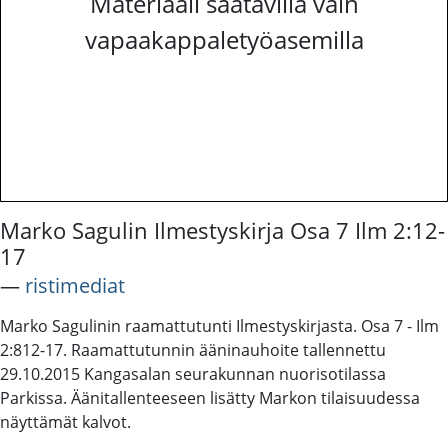
Materiaali saatavilla vain
vapaakappaletyöasemilla
Marko Sagulin Ilmestyskirja Osa 7 Ilm 2:12-
17
―
ristimediat
Marko Sagulinin raamattutunti Ilmestyskirjasta. Osa 7 - Ilm
2:812-17. Raamattutunnin ääninauhoite tallennettu
29.10.2015 Kangasalan seurakunnan nuorisotilassa
Parkissa. Äänitallenteeseen lisätty Markon tilaisuudessa
näyttämät kalvot.