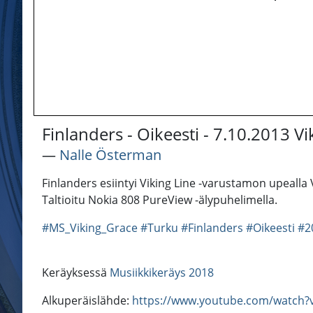
Finlanders - Oikeesti - 7.10.2013 V
―
Nalle Österman
Finlanders esiintyi Viking Line -varustamon upealla
Taltioitu Nokia 808 PureView -älypuhelimella.
#MS_Viking_Grace
#Turku
#Finlanders
#Oikeesti
#2
Keräyksessä
Musiikkikeräys 2018
Alkuperäislähde:
https://www.youtube.com/watch