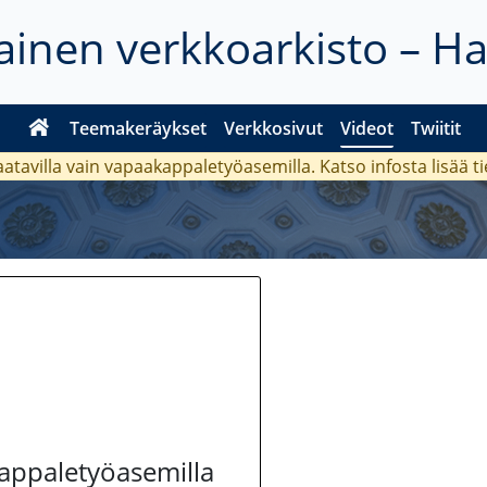
inen verkkoarkisto – H
Teemakeräykset
Verkkosivut
Videot
Twiitit
aatavilla vain vapaakappaletyöasemilla. Katso
infosta
lisää t
kappaletyöasemilla