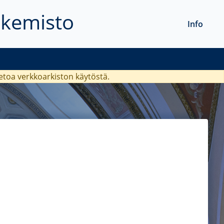
akemisto
Info
ietoa verkkoarkiston käytöstä.