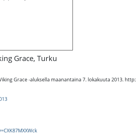
iking Grace, Turku
 Viking Grace -aluksella maanantaina 7. lokakuuta 2013. http
013
?v=CXK87MXXWck