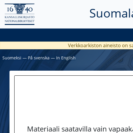
Suomala
Verkkoarkiston aineisto on s
Suomeksi
―
På svenska
―
In English
Materiaali saatavilla vain vapaa